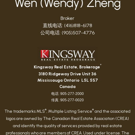
Wen (Wendy) Zheng
Broker
直线电话: (416)818-6178
公司电话: (905)507-4776
*
Kingsway Real Estate, Brokerage
3180 Ridgeway Drive Unit 36
Mississauga Ontario L5L 5S7
Canada
电话: 905-277-2000
传真: 905-277-0020
®
®
The trademarks MLS
, Multiple Listing Service
and the associated
logos are owned by The Canadian Real Estate Association (CREA)
and identify the quality of services provided by real estate
professionals who are members of CREA. Used under license. The