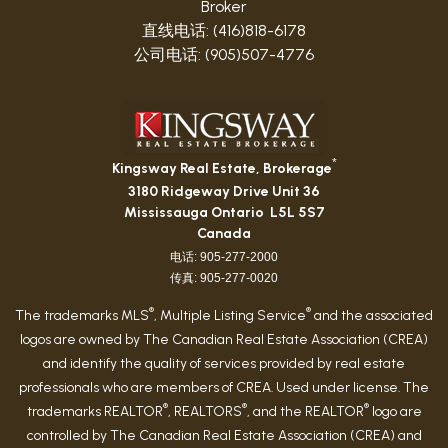
Broker
直线电话: (416)818-6178
公司电话: (905)507-4776
*
Kingsway Real Estate, Brokerage
3180 Ridgeway Drive Unit 36
Mississauga Ontario L5L 5S7
Canada
电话: 905-277-2000
传真: 905-277-0020
®
®
The trademarks MLS
, Multiple Listing Service
and the associated
logos are owned by The Canadian Real Estate Association (CREA)
and identify the quality of services provided by real estate
professionals who are members of CREA. Used under license. The
®
®
®
trademarks REALTOR
, REALTORS
, and the REALTOR
logo are
controlled by The Canadian Real Estate Association (CREA) and